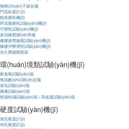
無轉(zhuǎn)子硫化儀
門尼粘度計(jì)
輥筒磨耗機(jī)
阿克隆磨耗試驗(yàn)機(jī)
可塑性試驗(yàn)機(jī)
多頭橡塑測(cè)厚儀
橡膠疲勞龜裂試驗(yàn)機(jī)
橡膠沖擊彈性試驗(yàn)機(jī)
永久壓縮變形器
環(huán)境類試驗(yàn)機(jī)
耐臭氧試驗(yàn)箱
氧指數(shù)測(cè)定儀
老化試驗(yàn)箱
鹽霧試驗(yàn)箱
恒溫恒濕試驗(yàn)箱 / 高低溫試驗(yàn)箱
硬度試驗(yàn)機(jī)
洛氏硬度計(jì)
布氏硬度計(jì)