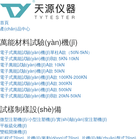
首頁
產(chǎn)品中心
萬能材料試驗(yàn)機(jī)
電子式萬能試驗(yàn)機(jī)單柱A款（50N-5kN）
電子式萬能試驗(yàn)機(jī)B款 5KN-10kN
電子萬能試驗(yàn)機(jī)A款 10kN
電子萬能試驗(yàn)機(jī)A款 50kN
電子式萬能試驗(yàn)機(jī)A款 100KN-200KN
電子式萬能試驗(yàn)機(jī)A款 300KN
電子式萬能試驗(yàn)機(jī)A款 500kN
電子式萬能試驗(yàn)機(jī)B款 20kN-50kN
試樣制樣設(shè)備
微型注塑機(jī)/小型注塑機(jī)/實(shí)驗(yàn)室注塑機(jī)
平板硫化機(jī)
雙輥開煉機(jī)
杠桿式?jīng)_片機(jī)/氣動(dòng)式?jīng)_片機(jī)/轉(zhuǎn)盤式?jīng)_