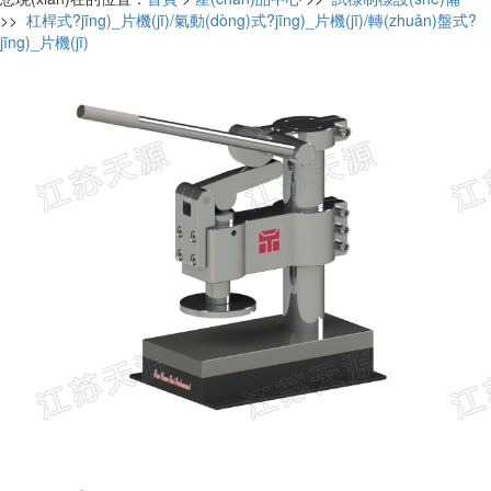
>>
杠桿式?jīng)_片機(jī)/氣動(dòng)式?jīng)_片機(jī)/轉(zhuǎn)盤式?
jīng)_片機(jī)