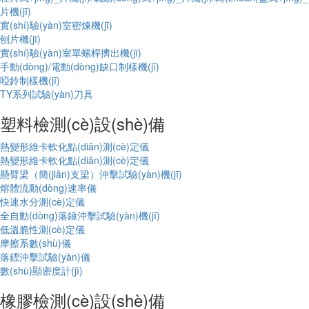
片機(jī)
實(shí)驗(yàn)室密煉機(jī)
刨片機(jī)
實(shí)驗(yàn)室單螺桿擠出機(jī)
手動(dòng)/電動(dòng)缺口制樣機(jī)
啞鈴制樣機(jī)
TY系列試驗(yàn)刀具
塑料檢測(cè)設(shè)備
熱變形維卡軟化點(diǎn)測(cè)定儀
熱變形維卡軟化點(diǎn)測(cè)定儀
懸臂梁（簡(jiǎn)支梁）沖擊試驗(yàn)機(jī)
熔體流動(dòng)速率儀
快速水分測(cè)定儀
全自動(dòng)落錘沖擊試驗(yàn)機(jī)
低溫脆性測(cè)定儀
摩擦系數(shù)儀
落鏢沖擊試驗(yàn)儀
數(shù)顯密度計(jì)
橡膠檢測(cè)設(shè)備