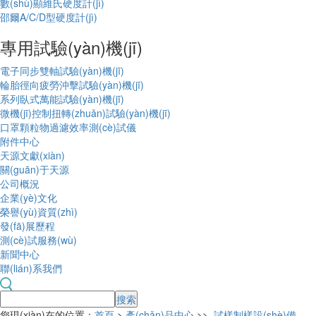
數(shù)顯維氏硬度計(jì)
邵爾A/C/D型硬度計(jì)
專用試驗(yàn)機(jī)
電子同步雙軸試驗(yàn)機(jī)
輪胎徑向疲勞沖擊試驗(yàn)機(jī)
系列臥式萬能試驗(yàn)機(jī)
微機(jī)控制扭轉(zhuǎn)試驗(yàn)機(jī)
口罩顆粒物過濾效率測(cè)試儀
附件中心
天源文獻(xiàn)
關(guān)于天源
公司概況
企業(yè)文化
榮譽(yù)資質(zhì)
發(fā)展歷程
測(cè)試服務(wù)
新聞中心
聯(lián)系我們
您現(xiàn)在的位置：
首頁
>
產(chǎn)品中心
>>
試樣制樣設(shè)備