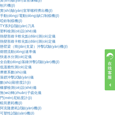
刨片機(jī)
實(shí)驗(yàn)室單螺桿擠出機(jī)
手動(dòng)/電動(dòng)缺口制樣機(jī)
啞鈴制樣機(jī)
TY系列試驗(yàn)刀具
塑料檢測(cè)設(shè)備
熱變形維卡軟化點(diǎn)測(cè)定儀
熱變形維卡軟化點(diǎn)測(cè)定儀
懸臂梁（簡(jiǎn)支梁）沖擊試驗(yàn)機(jī)
熔體流動(dòng)速率儀
快速水分測(cè)定儀
全自動(dòng)落錘沖擊試驗(yàn)機(jī)
低溫脆性測(cè)定儀
摩擦系數(shù)儀
落鏢沖擊試驗(yàn)儀
數(shù)顯密度計(jì)
橡膠檢測(cè)設(shè)備
無(wú)轉(zhuǎn)子硫化儀
門(mén)尼粘度計(jì)
輥筒磨耗機(jī)
阿克隆磨耗試驗(yàn)機(jī)
可塑性試驗(yàn)機(jī)