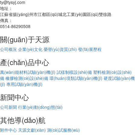
ty@tysyj.com
地址：
江蘇省揚(yáng)州市江都區(qū)城北工業(yè)園區(qū)雙徐路
傳真：
0514-86290508
關(guān)于天源
公司概況
企業(yè)文化
榮譽(yù)資質(zhì)
發(fā)展歷程
產(chǎn)品中心
萬(wàn)能材料試驗(yàn)機(jī)
試樣制樣設(shè)備
塑料檢測(cè)設(shè)
備
橡膠檢測(cè)設(shè)備
環(huán)境類試驗(yàn)機(jī)
硬度試驗(yàn)機
(jī)
專用試驗(yàn)機(jī)
新聞中心
公司新聞
行業(yè)動(dòng)態(tài)
其他導(dǎo)航
附件中心
天源文獻(xiàn)
測(cè)試服務(wù)