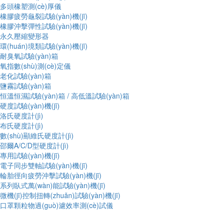
多頭橡塑測(cè)厚儀
橡膠疲勞龜裂試驗(yàn)機(jī)
橡膠沖擊彈性試驗(yàn)機(jī)
永久壓縮變形器
環(huán)境類試驗(yàn)機(jī)
耐臭氧試驗(yàn)箱
氧指數(shù)測(cè)定儀
老化試驗(yàn)箱
鹽霧試驗(yàn)箱
恒溫恒濕試驗(yàn)箱 / 高低溫試驗(yàn)箱
硬度試驗(yàn)機(jī)
洛氏硬度計(jì)
布氏硬度計(jì)
數(shù)顯維氏硬度計(jì)
邵爾A/C/D型硬度計(jì)
專用試驗(yàn)機(jī)
電子同步雙軸試驗(yàn)機(jī)
輪胎徑向疲勞沖擊試驗(yàn)機(jī)
系列臥式萬(wàn)能試驗(yàn)機(jī)
微機(jī)控制扭轉(zhuǎn)試驗(yàn)機(jī)
口罩顆粒物過(guò)濾效率測(cè)試儀