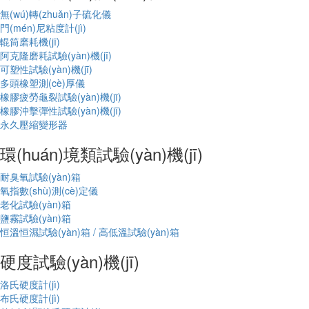
無(wú)轉(zhuǎn)子硫化儀
門(mén)尼粘度計(jì)
輥筒磨耗機(jī)
阿克隆磨耗試驗(yàn)機(jī)
可塑性試驗(yàn)機(jī)
多頭橡塑測(cè)厚儀
橡膠疲勞龜裂試驗(yàn)機(jī)
橡膠沖擊彈性試驗(yàn)機(jī)
永久壓縮變形器
環(huán)境類試驗(yàn)機(jī)
耐臭氧試驗(yàn)箱
氧指數(shù)測(cè)定儀
老化試驗(yàn)箱
鹽霧試驗(yàn)箱
恒溫恒濕試驗(yàn)箱 / 高低溫試驗(yàn)箱
硬度試驗(yàn)機(jī)
洛氏硬度計(jì)
布氏硬度計(jì)