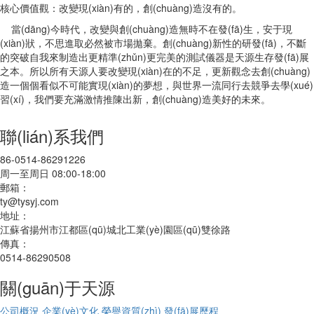
核心價值觀：改變現(xiàn)有的，創(chuàng)造沒有的。
當(dāng)今時代，改變與創(chuàng)造無時不在發(fā)生，安于現
(xiàn)狀，不思進取必然被市場拋棄。創(chuàng)新性的研發(fā)，不斷
的突破自我來制造出更精準(zhǔn)更完美的測試儀器是天源生存發(fā)展
之本。所以所有天源人要改變現(xiàn)在的不足，更新觀念去創(chuàng)
造一個個看似不可能實現(xiàn)的夢想，與世界一流同行去競爭去學(xué)
習(xí)，我們要充滿激情推陳出新，創(chuàng)造美好的未來。
聯(lián)系我們
86-0514-86291226
周一至周日 08:00-18:00
郵箱：
ty@tysyj.com
地址：
江蘇省揚州市江都區(qū)城北工業(yè)園區(qū)雙徐路
傳真：
0514-86290508
關(guān)于天源
公司概況
企業(yè)文化
榮譽資質(zhì)
發(fā)展歷程