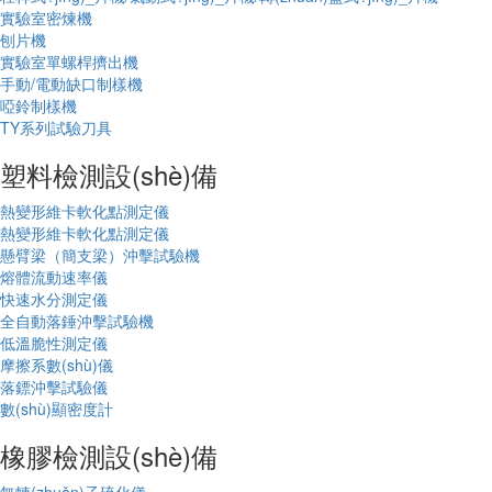
實驗室密煉機
刨片機
實驗室單螺桿擠出機
手動/電動缺口制樣機
啞鈴制樣機
TY系列試驗刀具
塑料檢測設(shè)備
熱變形維卡軟化點測定儀
熱變形維卡軟化點測定儀
懸臂梁（簡支梁）沖擊試驗機
熔體流動速率儀
快速水分測定儀
全自動落錘沖擊試驗機
低溫脆性測定儀
摩擦系數(shù)儀
落鏢沖擊試驗儀
數(shù)顯密度計
橡膠檢測設(shè)備