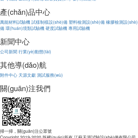
產(chǎn)品中心
萬能材料試驗機
試樣制樣設(shè)備
塑料檢測設(shè)備
橡膠檢測設(shè)
備
環(huán)境類試驗機
硬度試驗機
專用試驗機
新聞中心
公司新聞
行業(yè)動態(tài)
其他導(dǎo)航
附件中心
天源文獻
測試服務(wù)
關(guān)注我們
掃一掃，關(guān)注公眾號
Copyright 2019-2020 版權(quán)所有 江蘇天源試驗設(shè)備有限公司