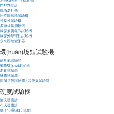
無轉(zhuǎn)子硫化儀
門尼粘度計
輥筒磨耗機
阿克隆磨耗試驗機
可塑性試驗機
多頭橡塑測厚儀
橡膠疲勞龜裂試驗機
橡膠沖擊彈性試驗機
永久壓縮變形器
環(huán)境類試驗機
耐臭氧試驗箱
氧指數(shù)測定儀
老化試驗箱
鹽霧試驗箱
恒溫恒濕試驗箱 / 高低溫試驗箱
硬度試驗機
洛氏硬度計
布氏硬度計
數(shù)顯維氏硬度計