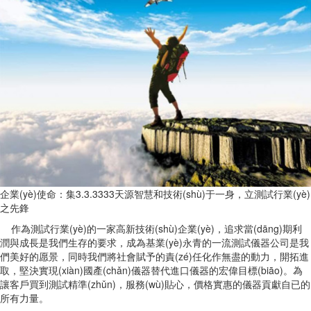
企業(yè)使命：集3.3.3333天源智慧和技術(shù)于一身，立測試行業(yè)
之先鋒
作為測試行業(yè)的一家高新技術(shù)企業(yè)，追求當(dāng)期利
潤與成長是我們生存的要求，成為基業(yè)永青的一流測試儀器公司是我
們美好的愿景，同時我們將社會賦予的責(zé)任化作無盡的動力，開拓進
取，堅決實現(xiàn)國產(chǎn)儀器替代進口儀器的宏偉目標(biāo)。為
讓客戶買到測試精準(zhǔn)，服務(wù)貼心，價格實惠的儀器貢獻自已的
所有力量。