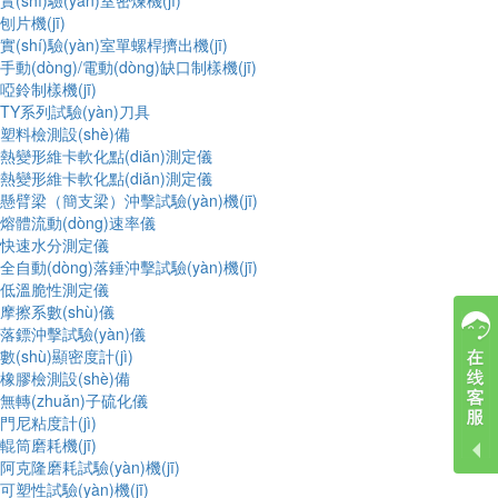
刨片機(jī)
實(shí)驗(yàn)室單螺桿擠出機(jī)
手動(dòng)/電動(dòng)缺口制樣機(jī)
啞鈴制樣機(jī)
TY系列試驗(yàn)刀具
塑料檢測設(shè)備
熱變形維卡軟化點(diǎn)測定儀
熱變形維卡軟化點(diǎn)測定儀
懸臂梁（簡支梁）沖擊試驗(yàn)機(jī)
熔體流動(dòng)速率儀
快速水分測定儀
全自動(dòng)落錘沖擊試驗(yàn)機(jī)
低溫脆性測定儀
摩擦系數(shù)儀
落鏢沖擊試驗(yàn)儀
數(shù)顯密度計(jì)
橡膠檢測設(shè)備
無轉(zhuǎn)子硫化儀
門尼粘度計(jì)
輥筒磨耗機(jī)
阿克隆磨耗試驗(yàn)機(jī)
可塑性試驗(yàn)機(jī)