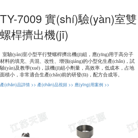
TY-7009 實(shí)驗(yàn)室雙
螺桿擠出機(jī)
室驗(yàn)室小型平行雙螺桿擠出機(jī)組，應(yīng)用于高分子
材料的填充、共混、改性、增強(qiáng)的小型化生產(chǎn)，試
驗(yàn)及教學(xué)，該機(jī)組小劑量，高效率，低成本，占地
面積小，非常適合生產(chǎn)前的研發(fā)，配方合成等。
產(chǎn)品詳情 >>
產(chǎn)品視頻 >>
應(yīng)用案例 >>