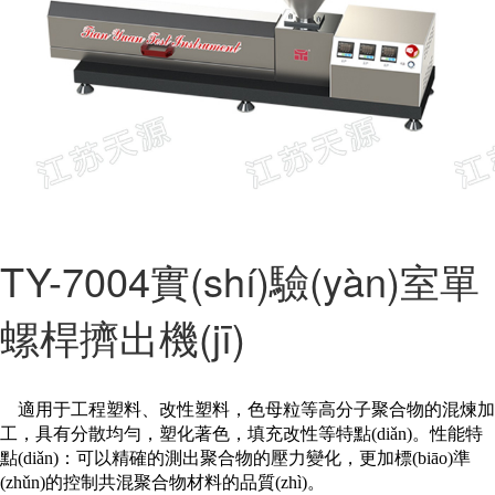
TY-7004實(shí)驗(yàn)室單
螺桿擠出機(jī)
適用于工程塑料、改性塑料，色母粒等高分子聚合物的混煉加
工，具有分散均勻，塑化著色，填充改性等特點(diǎn)。性能特
點(diǎn)：可以精確的測出聚合物的壓力變化，更加標(biāo)準
(zhǔn)的控制共混聚合物材料的品質(zhì)。